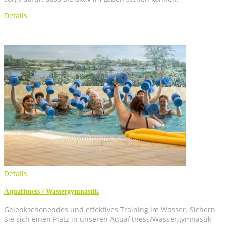
Details
Details
Aqua­fit­ness / Wassergymnastik
Gelenk­scho­nen­des und effek­ti­ves Trai­ning im Was­ser. Sichern
Sie sich einen Platz in unse­ren Aqua­fit­ness/­Was­ser­gym­nas­tik-