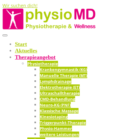
Wir suchen dich!
Start
Aktu­el­les
The­ra­pie­an­ge­bot
Phy­sio­the­ra­pie
Kran­ken­gym­nas­tik (
)
KG
Manu­el­le The­ra­pie (
)
MT
Lymph­drai­na­ge
Elek­tro­the­ra­pie (
)
ET
Ultra­schall­the­ra­pie
CMD-Behand­lung
Neu­ro-KG (
)
PNF
Klas­si­sche Massage
Kine­sio­ta­ping
Tri­g­­ger­­punkt-The­ra­pie
Phy­­sio-Ham­­mer
wei­te­re Leistungen