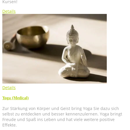
Kur­sen!
Details
Details
Yoga (Medi­cal)
Zur Stär­kung von Kör­per und Geist bring Yoga Sie dazu sich
selbst zu ent­de­cken und bes­ser ken­nen­zu­ler­nen. Yoga bringt
Freu­de und Spaß ins Leben und hat vie­le wei­te­re posi­ti­ve
Effekte.