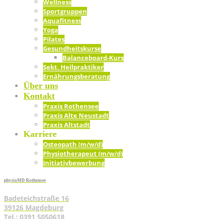
Well­ness
Sport­grup­pen
Aqua­fit­ness
Yoga
Pila­tes
Gesund­heits­kur­se
Balan­ce­­board-Kurs
Sekt. Heil­prak­ti­ker
Ernäh­rungs­be­ra­tung
Über uns
Kon­takt
Pra­xis Rothensee
Pra­xis Alte Neustadt
Pra­xis Altstadt
Kar­rie­re
Osteo­path (m/w/d)
Phy­sio­the­ra­peut (m/w/d)
Initia­tiv­be­wer­bung
physioMD Rothensee
Badeteichstraße 16
39126 Magdeburg
Tel.: 0391 5050618