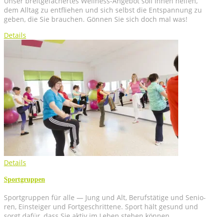
Unser breit­ge­fä­cher­tes Well­ness-Ange­bot soll Ihnen hel­fen,
dem All­tag zu ent­flie­hen und sich selbst die Ent­span­nung zu
geben, die Sie brau­chen. Gön­nen Sie sich doch mal was!
Details
Details
Sport­grup­pen
Sport­grup­pen für alle — Jung und Alt, Berufs­tä­ti­ge und Senio­
ren, Ein­stei­ger und Fort­ge­schrit­te­ne. Sport hält gesund und
sorgt dafür, dass Sie aktiv im Leben ste­hen können.