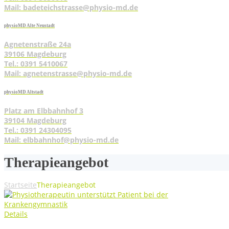
Mail: badeteichstrasse@physio-md.de
physioMD Alte Neustadt
Agnetenstraße 24a
39106 Magdeburg
Tel.: 0391 5410067
Mail: agnetenstrasse@physio-md.de
physioMD Altstadt
Platz am Elbbahnhof 3
39104 Magdeburg
Tel.: 0391 24304095
Mail: elbbahnhof@physio-md.de
The­ra­pie­an­ge­bot
Startseite
The­ra­pie­an­ge­bot
Details