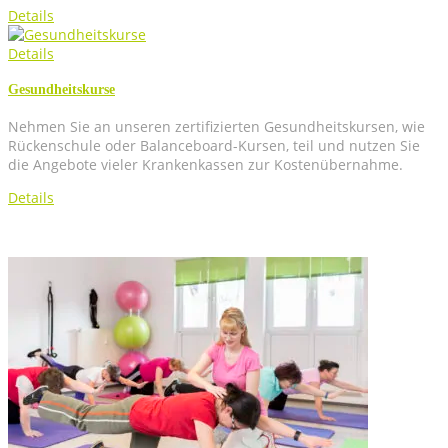
Details
Details
Gesund­heits­kur­se
Neh­men Sie an unse­ren zer­ti­fi­zier­ten Gesund­heits­kur­sen, wie
Rücken­schu­le oder Balance­board-Kur­sen, teil und nut­zen Sie
die Ange­bo­te vie­ler Kran­ken­kas­sen zur Kostenübernahme.
Details