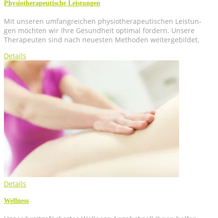
Phy­sio­the­ra­peu­ti­sche Leistungen
Mit unse­ren umfang­rei­chen phy­sio­the­ra­peu­ti­schen Leis­tun­
gen möch­ten wir Ihre Gesund­heit opti­mal för­dern. Unse­re
The­ra­peu­ten sind nach neu­es­ten Metho­den weitergebildet.
Details
Details
Well­ness