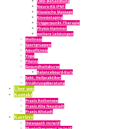
CMD-Behand­lung
Neu­ro-KG (
)
PNF
Klas­si­sche Massage
Kine­sio­ta­ping
Tri­g­­ger­­punkt-The­ra­pie
Phy­­sio-Ham­­mer
wei­te­re Leistungen
Well­ness
Sport­grup­pen
Aqua­fit­ness
Yoga
Pila­tes
Gesund­heits­kur­se
Balan­ce­­board-Kurs
Sekt. Heil­prak­ti­ker
Ernäh­rungs­be­ra­tung
Über uns
Kon­takt
Pra­xis Rothensee
Pra­xis Alte Neustadt
Pra­xis Altstadt
Kar­rie­re
Osteo­path (m/w/d)
Phy­sio­the­ra­peut (m/w/d)