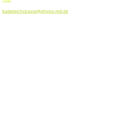
E-Mail
badeteichstrasse@physio-md.de
För­der­hin­wei­se
Partner