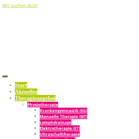
Wir suchen dich!
Start
Aktu­el­les
The­ra­pie­an­ge­bot
Phy­sio­the­ra­pie
Kran­ken­gym­nas­tik (
)
KG
Manu­el­le The­ra­pie (
)
MT
Lymph­drai­na­ge
Elek­tro­the­ra­pie (
)
ET
Ultra­schall­the­ra­pie