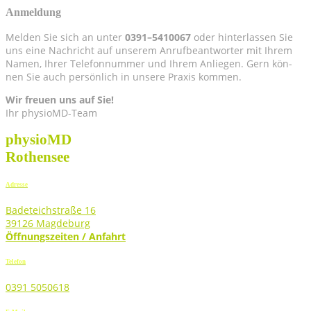
Anmel­dung
Mel­den Sie sich an unter
0391–5410067
oder hin­ter­las­sen Sie
uns eine Nach­richt auf unse­rem Anruf­be­ant­wor­ter mit Ihrem
Namen, Ihrer Tele­fon­num­mer und Ihrem Anlie­gen. Gern kön­
nen Sie auch per­sön­lich in unse­re Pra­xis kommen.
Wir freu­en uns auf Sie!
Ihr physioMD-Team
physioMD
Rothensee
Adresse
Badeteichstraße 16
39126 Magdeburg
Öffnungszeiten / Anfahrt
Telefon
0391 5050618