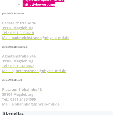
Initia­tiv­be­wer­bung
physioMD Rothensee
Badeteichstraße 16
39126 Magdeburg
Tel.: 0391 5050618
Mail: badeteichstrasse@physio-md.de
physioMD Alte Neustadt
Agnetenstraße 24a
39106 Magdeburg
Tel.: 0391 5410067
Mail: agnetenstrasse@physio-md.de
physioMD Altstadt
Platz am Elbbahnhof 3
39104 Magdeburg
Tel.: 0391 24304095
Mail: elbbahnhof@physio-md.de
Aktu­el­les