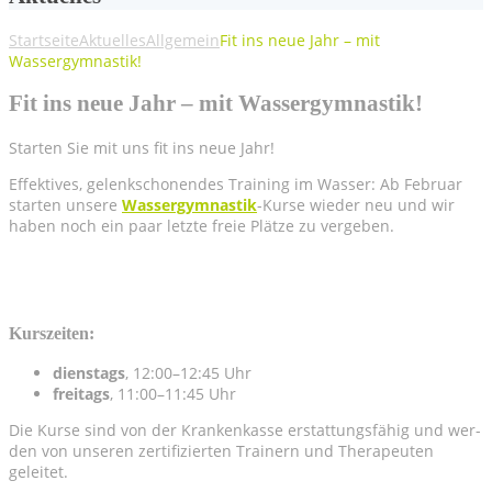
Startseite
Aktu­el­les
Allgemein
Fit ins neue Jahr – mit
Wassergymnastik!
Fit ins neue Jahr – mit Wassergymnastik!
Star­ten Sie mit uns fit ins neue Jahr!
Effek­ti­ves, gelenk­scho­nen­des Trai­ning im Was­ser: Ab Febru­ar
star­ten unse­re
Was­ser­gym­nas­tik
-Kur­se wie­der neu und wir
haben noch ein paar letz­te freie Plät­ze zu vergeben.
Kurs­zei­ten:
diens­tags
, 12:00–12:45 Uhr
frei­tags
, 11:00–11:45 Uhr
Die Kur­se sind von der Kran­ken­kas­se erstat­tungs­fä­hig und wer­
den von unse­ren zer­ti­fi­zier­ten Trai­nern und The­ra­peu­ten
geleitet.